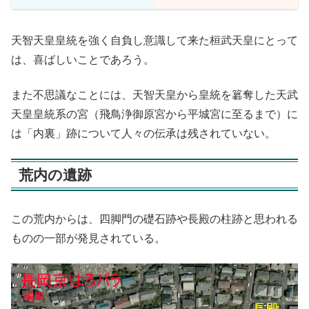
天智天皇皇統を強く自負し意識して来た桓武天皇にとって
は、喜ばしいことであろう。
また不思議なことには、天智天皇から皇統を簒奪した天武
天皇皇統系の宮（飛鳥浄御原宮から平城宮に至るまで）に
は「内裏」跡について人々の伝承は残されていない。
荒内の遺跡
この荒内からは、四脚門の礎石跡や長殿の柱跡と思われる
ものの一部が発見されている。