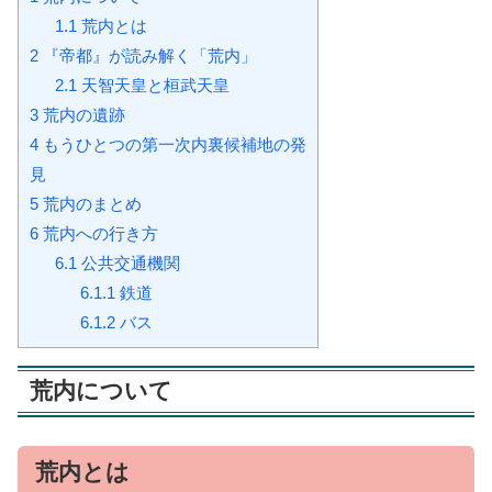
1.1
荒内とは
2
『帝都』が読み解く「荒内」
2.1
天智天皇と桓武天皇
3
荒内の遺跡
4
もうひとつの第一次内裏候補地の発
見
5
荒内のまとめ
6
荒内への行き方
6.1
公共交通機関
6.1.1
鉄道
6.1.2
バス
荒内について
荒内とは