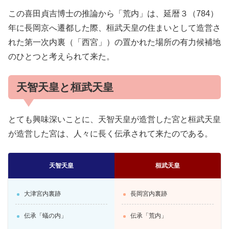
この喜田貞吉博士の推論から「荒内」は、延暦３（784）
年に長岡京へ遷都した際、桓武天皇の住まいとして造営さ
れた第一次内裏（「西宮」）の置かれた場所の有力候補地
のひとつと考えられて来た。
天智天皇と桓武天皇
とても興味深いことに、天智天皇が造営した宮と桓武天皇
が造営した宮は、人々に長く伝承されて来たのである。
天智天皇
桓武天皇
大津宮内裏跡
長岡宮内裏跡
伝承「蟻の内」
伝承「荒内」