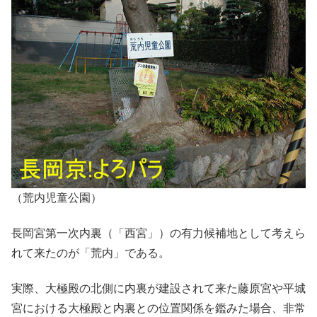
（荒内児童公園）
長岡宮第一次内裏（「西宮」）の有力候補地として考えら
れて来たのが「荒内」である。
実際、大極殿の北側に内裏が建設されて来た藤原宮や平城
宮における大極殿と内裏との位置関係を鑑みた場合、非常