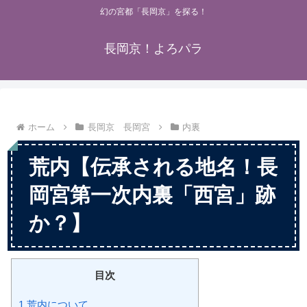
幻の宮都「長岡京」を探る！
長岡京！よろパラ
ホーム
長岡京 長岡宮
内裏
荒内【伝承される地名！長
岡宮第一次内裏「西宮」跡
か？】
目次
1
荒内について