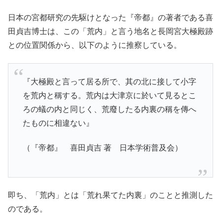
日本の宮都研究の先駆けとなった『帝都』の著者である喜
田貞吉博士は、この「荒内」と言う地名と長岡宮大極殿跡
との位置関係から、以下のように推察している。
『大極殿と言って居る所で、其の北に接して小字
を荒内と稱する。荒内は大津京に於いて見るとこ
ろの蟻の内と同じく、荒廢したる内裏の稱を傳へ
たものに相違ない』
（『帝都』 喜田貞吉 著 日本学術普及会）
即ち、「荒内」とは「荒れ果てた内裏」のことと推測した
のである。