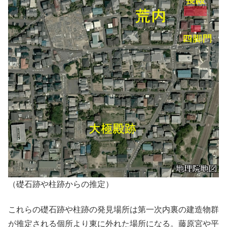
（礎石跡や柱跡からの推定）
これらの礎石跡や柱跡の発見場所は第一次内裏の建造物群
が推定される個所より東に外れた場所になる。藤原宮や平